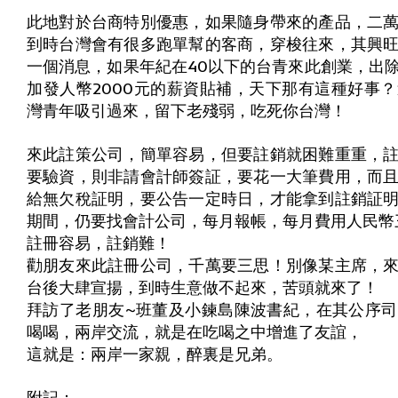
此地對於台商特別優惠，如果隨身帶來的產品，二
到時台灣會有很多跑單幫的客商，穿梭往來，其興
一個消息，如果年紀在40以下的台青來此創業，出
加發人幣2000元的薪資貼補，天下那有這種好事
灣青年吸引過來，留下老殘弱，吃死你台灣！
來此註策公司，簡單容易，但要註銷就困難重重，
要驗資，則非請會計師簽証，要花一大筆費用，而
給無欠稅証明，要公告一定時日，才能拿到註銷証
期間，仍要找會計公司，每月報帳，每月費用人民幣
註冊容易，註銷難！
勸朋友來此註冊公司，千萬要三思！別像某主席，
台後大肆宣揚，到時生意做不起來，苦頭就來了！
拜訪了老朋友~班董及小鍊島陳波書紀，在其公序
喝喝，兩岸交流，就是在吃喝之中增進了友誼，
這就是：兩岸一家親，醉裏是兄弟。
附記：