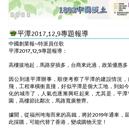
1
2
3
4
平潭2017,12,9專題報導
中國創業報~特派員任歌
平潭2017,12,9專題報導：
高樓拔地起，馬路穿插多，台商來此過，政策優惠多
因公到達平潭辦事，順便考察了平潭的建設情況，
飛，工程車橫衝直撞，好似平潭是個大工地，到如
化的城市了，人氣也逐漸興旺起來，尤其是，平潭
園，高樓節比鄰次，馬路寬廣整齊。
據聞，從福州垮海而來的高鐵，將於2019年通車，
此採購，可能代替了香港，變成購物天堂！