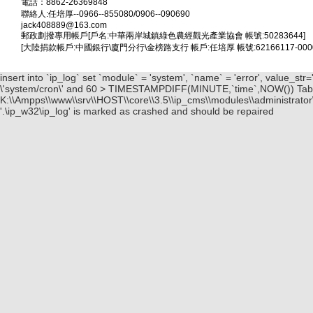
電話：8862-26369848
聯絡人:任培厚--0966--855080/0906--090690
jack408889@163.com
郵政劃撥專用帳戶[戶名:中華兩岸城鎮綠色農經觀光產業協會 帳號:50283644]
[大陸捐款帳戶:中國銀行\廈門分行\金榜路支行 帳戶:任培厚 帳號:62166117-00000
insert into `ip_log` set `module` = 'system', `name` = 'error', value_s
\'system/cron\' and 60 > TIMESTAMPDIFF(MINUTE,`time`,NOW()) Table \
K:\\Ampps\\www\\srv\\HOST\\core\\3.5\\ip_cms\\modules\\administrator\
'.\ip_w32\ip_log' is marked as crashed and should be repaired