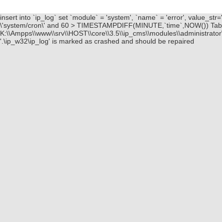
insert into `ip_log` set `module` = 'system', `name` = 'error', value_s
\'system/cron\' and 60 > TIMESTAMPDIFF(MINUTE,`time`,NOW()) Table \
K:\\Ampps\\www\\srv\\HOST\\core\\3.5\\ip_cms\\modules\\administrator\
'.\ip_w32\ip_log' is marked as crashed and should be repaired