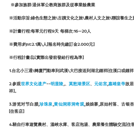
※參加族群:退休軍公教商族群及從事業餘農業
※活動宗旨:綠色生態之旅\古蹟文化之旅\農村人文之旅\聯誼養生之
※計畫行程:每單元行程9天 每梯次:16—20人
※費用:約nt:2.1萬\人[報名時先繳訂金2.000元]
※行程計畫:[以實際出發前發給行程為準]
1.
台北小三通\轉廈門動車到武漢\大巴接送到湖北鍾祥[住漢口或鍾祥
2.
参观
世界文化遗产
--
明显陵
,
、
莫愁湖景区
、
元佑宫
,
嘉靖皇帝
故居
祥]
。
3.
游览对节白腊,
珍珠泉
,
黄仙洞
溶洞奇观
,
娘娘寨,
原始村落、古银
[
住客店]
4.
騎自行車遊覽農村、溫峽水庫、客店泡湯、農業養生體驗交流[
住客