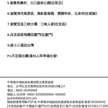
5.
遊覽長壽村、大口森林公園[
住客店]
6.
遊覽漳河風景區、萬畝藍莓園、
覽關帝林、玉泉寺[
住當陽]
7.
遊覽宜昌三峽大壩、三峽人家[
住宜昌]
8.
自宜昌搭飛機回廈門[住廈門]
9.
搭小三通回台灣
Ps:
不定期出團:滿16人即準備出發!
中華兩岸城鎮綠色農經觀光產業協會
會址：台灣台北市萬華區梧州街36號10樓之4
電話：8862-26369848
聯絡人:任培厚--0966--855080/0906--090690
jack408889@163.com
郵政劃撥專用帳戶[戶名:中華兩岸城鎮綠色農經觀光產業協會 帳號:50283644]
[大陸捐款帳戶:中國銀行\廈門分行\金榜路支行 帳戶:任培厚 帳號:62166117-00000