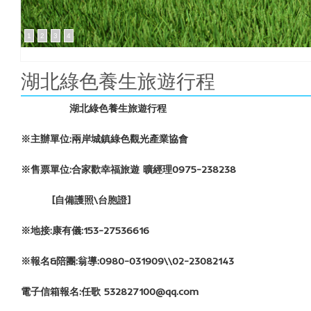
1
2
3
4
湖北綠色養生旅遊行程
湖北綠色養生旅遊行程
※主辦單位:兩岸城鎮綠色觀光產業協會
※售票單位:合家歡幸福旅遊 曠經理0975-238238
[
自備護照\台胞證]
※地接:康有儀:153-27536616
※報名&陪團:翁導:0980-031909\\02-23082143
電子信箱報名:任歌 532827100@qq.com