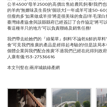
公羊4500’母羊2500的高價出售給農民飼養!我
的羊肉’無嬗味及生長快’個頭大[一年成羊可達50-6
但瘦肉多’如果做成羊排’將是很美味的食品!羊毛潔白
臺灣綠產協會與該縣縣府已經簽訂了合作協定'將可
養這種羊只的地方’可以負責聯絡及銷售任務!
我們帶去給她們的『綠菊草』飼料'不論乾&鮮的草料
食’可見我們推廣的產品是經得起考驗的!但是該局本
個體企業與我們配合推廣’不過我們已經在此得到政府
人康有儀:153-27536616
本文刊豋在:兩岸城鎮綠產網