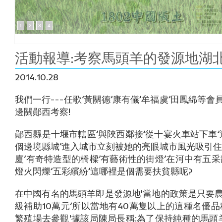
1
2
3
4
活動報導:考察馬頭羊的發源地湖北
2014.10.28
我們一行---任歌’黃關德’康有儀’牟福虞’田鳳綿等
邊關鄖西考察!
鄖西縣是十堰市轄區’與陜西鄰接’從十宴火車站下車
個邊境縣城’進入城市立刻被她的亮眼城市風光吸引住
廈’有奇特造型的橋樑’有藝術性的街燈’在河中有五
燈火閃爍’五彩繽紛’這哪裡是個需要扶貧縣呢?
在中國有名的馬頭羊即是發源地'當地的政策是只要農
級補助10萬元’所以當地有40萬隻以上的這種名優
繁殖場去參觀'據該局陳局長稱:為了保持純種的馬頭