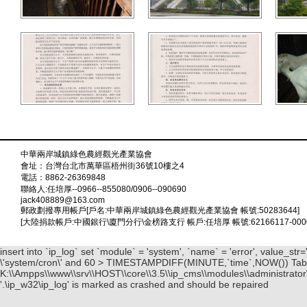
中華兩岸城鎮綠色農經觀光產業協會
會址：台灣台北市萬華區梧州街36號10樓之4
電話：8862-26369848
聯絡人:任培厚--0966--855080/0906--090690
jack408889@163.com
郵政劃撥專用帳戶[戶名:中華兩岸城鎮綠色農經觀光產業協會 帳號:50283644]
[大陸捐款帳戶:中國銀行\廈門分行\金榜路支行 帳戶:任培厚 帳號:62166117-00000
insert into `ip_log` set `module` = 'system', `name` = 'error', value_s
\'system/cron\' and 60 > TIMESTAMPDIFF(MINUTE,`time`,NOW()) Table \
K:\\Ampps\\www\\srv\\HOST\\core\\3.5\\ip_cms\\modules\\administrator\
'.\ip_w32\ip_log' is marked as crashed and should be repaired